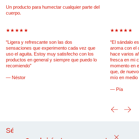
Un producto para humectar cualquier parte del
cuerpo.
★★★★★
★★★★★
“Ligera y refrescante son las dos
“El sándalo es
sensaciones que experimento cada vez que
aroma con el 
uso el aguita. Estoy muy satisfecho con los
hace varios añ
productos en general y siempre que puedo lo
fresca en mi c
recomiendo”
momento en el
que, de nuevo
— Néstor
mío en medio d
— Pía
Diapositiva 
Siguie
Sé parte de nuestro universo
Cerrar (esc)