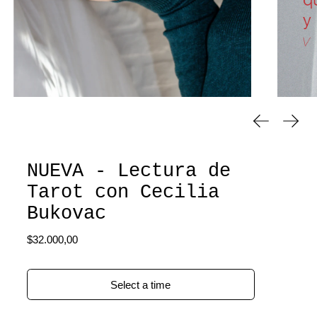
Diapositiva 
Siguie
NUEVA - Lectura de
Tarot con Cecilia
Bukovac
Precio habitual
$32.000,00
Select a time