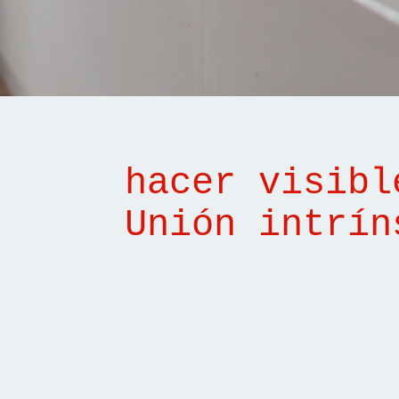
hacer visibl
Unión intrín