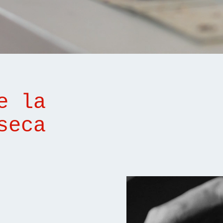
e la
seca