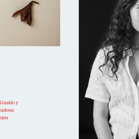
Giraldo y
readoras
ropia